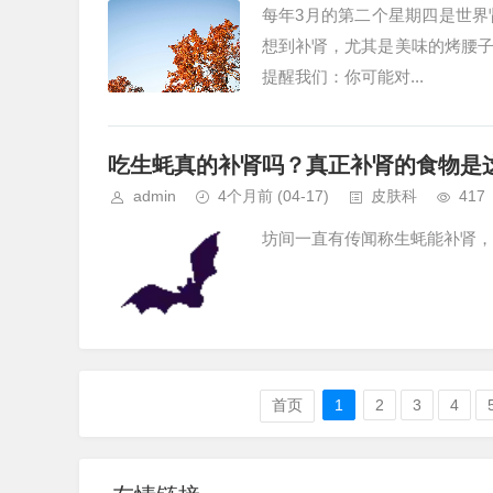
每年3月的第二个星期四是世
想到补肾，尤其是美味的烤腰
提醒我们：你可能对...
吃生蚝真的补肾吗？真正补肾的食物是
admin
4个月前
(04-17)
皮肤科
417
坊间一直有传闻称生蚝能补肾，..
首页
1
2
3
4