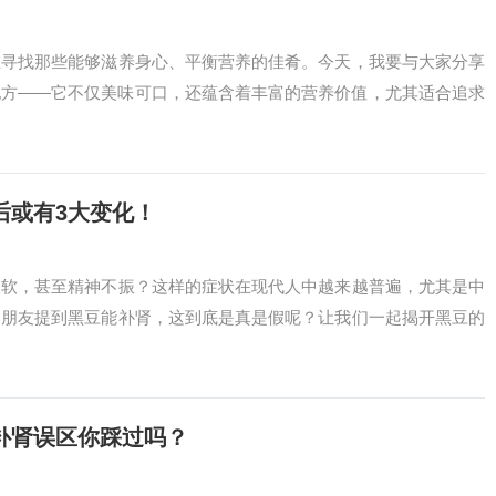
在寻找那些能够滋养身心、平衡营养的佳肴。今天，我要与大家分享
配方——它不仅美味可口，还蕴含着丰富的营养价值，尤其适合追求
后或有3大变化！
酸软，甚至精神不振？这样的症状在现代人中越来越普遍，尤其是中
的朋友提到黑豆能补肾，这到底是真是假呢？让我们一起揭开黑豆的
补肾误区你踩过吗？