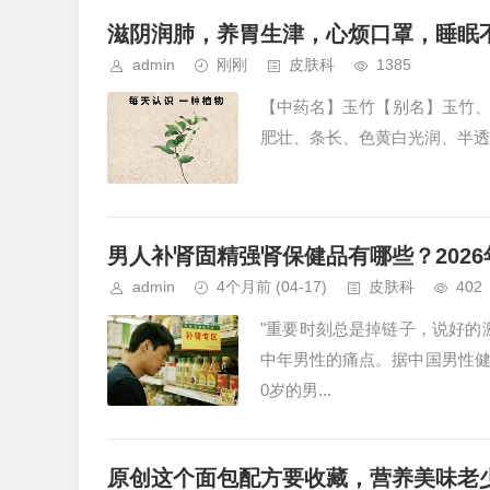
滋阴润肺，养胃生津，心烦口罩，睡眠
admin
刚刚
皮肤科
1385
【中药名】玉竹【别名】玉竹
肥壮、条长、色黄白光润、半透明
男人补肾固精强肾保健品有哪些？202
admin
4个月前
(04-17)
皮肤科
402
"重要时刻总是掉链子，说好的
中年男性的痛点。据中国男性健康
0岁的男...
原创这个面包配方要收藏，营养美味老