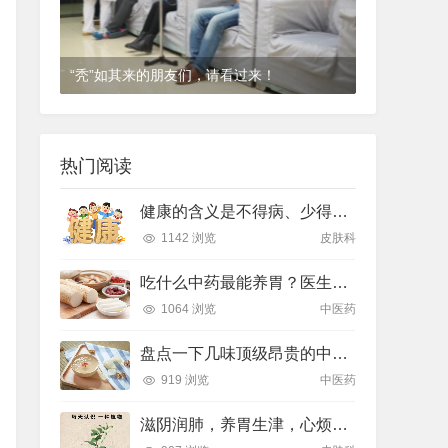
“秃”如其来的朋友们，请看过来！
1年前
(2024-12-06)
皮肤科
热门阅读
健康的含义是不得病、少得病、得小病
1142 浏览
皮肤科
吃什么中药最能养胃？医生推荐了10种——
1064 浏览
中医药
盘点一下几味顶级昂贵的中药材
919 浏览
中医药
滋阴润肺，养胃生津，心烦口罩，睡眠不好用的一个中药煮水喝就可以