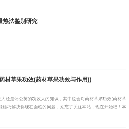
量热法鉴别研究
药材草果功效(药材草果功效与作用))
效大还是蒲公英的功效大的知识，其中也会对药材草果功效(药材草
果能碰巧解决你现在面临的问题，别忘了关注本站，现在开始吧！本
.