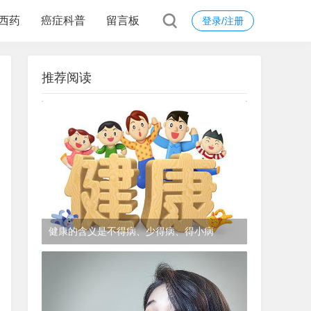
西药
癌症科普
留言板
登录/注册
推荐阅读
健康的含义是不得病、少得病、得小病
1年前
(2024-12-06)
皮肤科