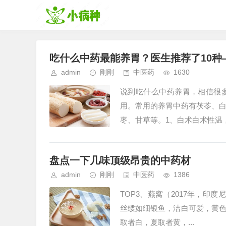
吃什么中药最能养胃？医生推荐了10种
admin
刚刚
中医药
1630
说到吃什么中药养胃，相信很
用。常用的养胃中药有茯苓、
枣、甘草等。1、白术白术性温，.
盘点一下几味顶级昂贵的中药材
admin
刚刚
中医药
1386
TOP3、燕窝（2017年，印
丝缕如细银鱼，洁白可爱，黄
取者白，夏取者黄，...