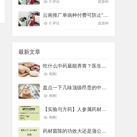
0 评论
皮肤科
云南推广单病种付费可防止“小病大治”
0 评论
皮肤科
最新文章
吃什么中药最能养胃？医生推荐了10种——
刚刚
盘点一下几味顶级昂贵的中药材
刚刚
【实验与方药】人参属药材的差示扫描量热法鉴别研究
刚刚
药材茵陈的功效大还是蒲公英的功效大(药材草果功效(药材草果功效与作用))