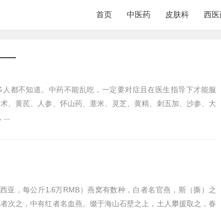
首页
中医药
皮肤科
西医
——
多人都不知道。中药不能乱吃，一定要对症且在医生指导下才能服
白术、黄芪、人参、怀山药、薏米、灵芝、黄精、刺五加、沙参、大
..
度尼西亚，每公斤1.6万RMB）燕窝有数种，白者名官燕，斯（撕）之
色者次之，中有红者名血燕。缀于海山石壁之上，土人攀援取之，春