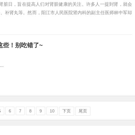
界肾脏日，旨在提高人们对肾脏健康的关注。许多人一提到肾，就会
子、补肾丸等。然而，阳江市人民医院肾内科的副主任医师林中军却
这些！别吃错了~
.
5
6
7
8
9
10
下页
尾页