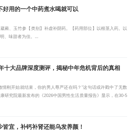
不好用的一个中药煮水喝就可以
、葳蕤、玉竹参【类别】补虚补阴药。【药用部位】以根茎入药。以
、味甜者为佳。...
6年十大品牌深度测评，揭秘中年危机背后的真相
激情刚开始就结束，你的男人尊严还在吗？"这句话或许戳中了无数
研究院最新发布的《2026中国男性生活质量报告》显示，在30-5
少皆宜，补钙补肾还能乌发养颜！