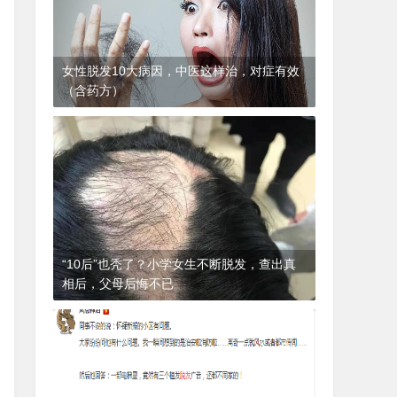
女性脱发10大病因，中医这样治，对症有效
（含药方）
1年前
(2024-12-06)
皮肤科
“10后”也秃了？小学女生不断脱发，查出真
相后，父母后悔不已
1年前
(2024-12-06)
皮肤科