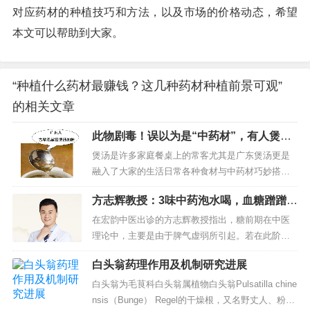
对应药材的种植技巧和方法，以及市场的价格动态，希望
本文可以帮助到大家。
“种植什么药材最赚钱？这几种药材种植前景可观”
的相关文章
此物剧毒！误以为是“中药材”，有人煲汤
喝进ICU，老广们特别注意！
煲汤是许多家庭餐桌上的常客尤其是广东煲汤更是
融入了大家的生活日常各种食材与中药材巧妙搭配
炖煮出一锅锅营养美味的靓汤不仅滋养身体，还传
方志辉教授：3味中药泡水喝，血糖蹭蹭
递着浓浓的关爱然而，在追求美味与健康的道路上
降，最简单的降糖方法千万别错过！
却隐藏着一个危险的陷阱—...
在宏韵中医出诊的方志辉教授指出，糖前期在中医
理论中，主要是由于脾气虚弱所引起。若在此阶段
能够及时采取干预措施，或许能够避免进展为糖尿
白头翁药理作用及机制研究进展
病，甚至实现病情的逆转。中医认为，脾主运化，
脾虚则运化功能失调，进而...
白头翁为毛茛科白头翁属植物白头翁Pulsatilla chine
nsis（Bunge） Regel的干燥根，又名野丈人、粉