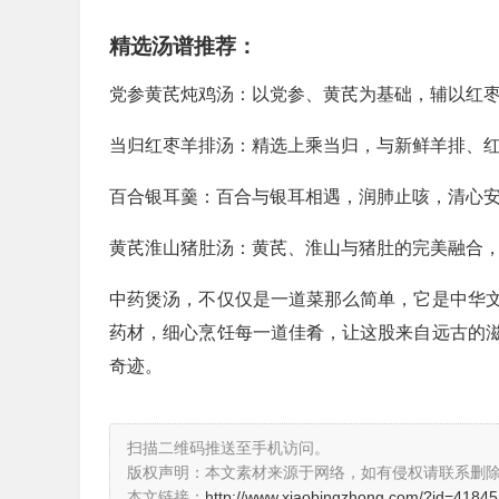
精选汤谱推荐：
党参黄芪炖鸡汤：以党参、黄芪为基础，辅以红
当归红枣羊排汤：精选上乘当归，与新鲜羊排、
百合银耳羹：百合与银耳相遇，润肺止咳，清心
黄芪淮山猪肚汤：黄芪、淮山与猪肚的完美融合
中药煲汤，不仅仅是一道菜那么简单，它是中华
药材，细心烹饪每一道佳肴，让这股来自远古的
奇迹。
扫描二维码推送至手机访问。
版权声明：本文素材来源于网络，如有侵权请联系删
本文链接：
http://www.xiaobingzhong.com/?id=41845