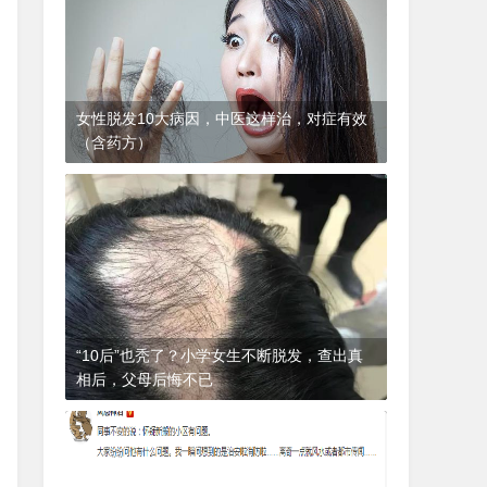
女性脱发10大病因，中医这样治，对症有效
（含药方）
1年前
(2024-12-06)
皮肤科
“10后”也秃了？小学女生不断脱发，查出真
相后，父母后悔不已
1年前
(2024-12-06)
皮肤科