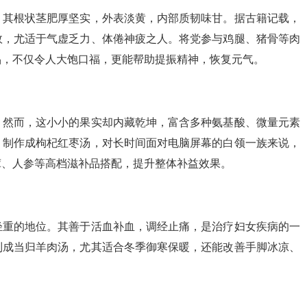
。其根状茎肥厚坚实，外表淡黄，内部质韧味甘。据古籍记载，
效，尤适于气虚乏力、体倦神疲之人。将党参与鸡腿、猪骨等肉
品，不仅令人大饱口福，更能帮助提振精神，恢复元气。
。然而，这小小的果实却内藏乾坤，富含多种氨基酸、微量元素
，制作成枸杞红枣汤，对长时间面对电脑屏幕的白领一族来说，
茸、人参等高档滋补品搭配，提升整体补益效果。
轻重的地位。其善于活血补血，调经止痛，是治疗妇女疾病的一
制成当归羊肉汤，尤其适合冬季御寒保暖，还能改善手脚冰凉、