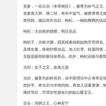
党参，一名出自《本草纲目》，被尊为补气之王
党参善入肺、脾二经，有补中益气、健脾养胃之
类同炖，辅以些许当归、枸杞，一锅热腾腾的汤
枸杞：大自然的馈赠，明目圣品
枸杞子，古称犬棘，因其枝条锐刺如狗牙而得名
及维生素，堪称护眼佳品。加入红枣、桂圆同煲
无疑是眼部的最佳保养品。此外，枸杞还能与鹿
当归：女子之宝，血海之源
当归，被誉为妇科良药，在中医理论中占有举足
把好手。将当归与羊肉同炖，再加入适量黄酒，
痛经等症，可谓女性朋友们的贴心暖宝宝。
百合：润肺之王，心神安宁