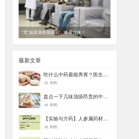
“秃”如其来的朋友们，请看过来！
1年前
(2024-12-06)
皮肤科
最新文章
吃什么中药最能养胃？医生推荐了10种——
刚刚
盘点一下几味顶级昂贵的中药材
刚刚
【实验与方药】人参属药材的差示扫描量热法鉴别研究
刚刚