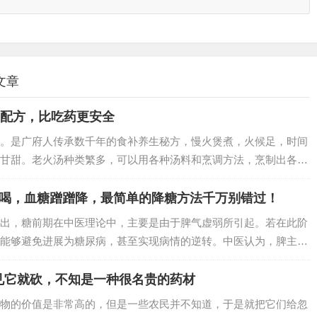
文章
汤配方，比吃药更安全
。是广府人传承数千年的食补养生秘方，慢火煲煮，火候足，时间
甘甜。老火汤种类繁多，可以用各种汤料和烹调方法，烹制出各种
.
水喝，血糖蹭蹭降，最简单的降糖方法千万别错过！
出，糖前期在中医理论中，主要是由于脾气虚弱所引起。若在此阶
能够避免进展为糖尿病，甚至实现病情的逆转。中医认为，脾主运
.
见它就砍，不知是一种很名贵的药材
物的价值是非常高的，但是一些农民并不知道，于是就把它们给忽