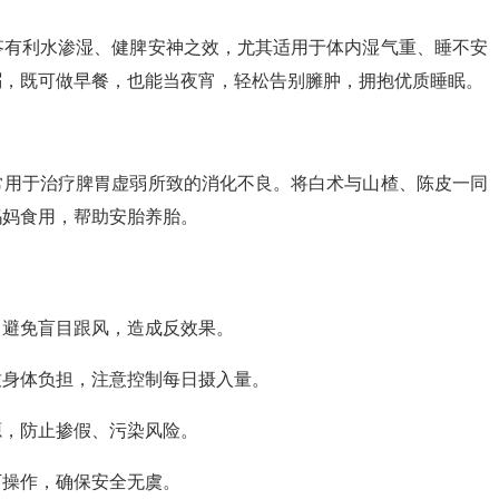
苓有利水渗湿、健脾安神之效，尤其适用于体内湿气重、睡不安
粥，既可做早餐，也能当夜宵，轻松告别臃肿，拥抱优质睡眠。
常用于治疗脾胃虚弱所致的消化不良。将白术与山楂、陈皮一同
妈妈食用，帮助安胎养胎。
，避免盲目跟风，造成反效果。
致身体负担，注意控制每日摄入量。
源，防止掺假、污染风险。
下操作，确保安全无虞。