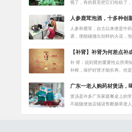
视了，有的甚至把它们给砍了，
很好的利用起来。然后让自己的..
人参鹿茸泡酒，十多种创
人参和鹿茸，自古以来便是中药
遇，便能碰撞出别样的火花，泡
鹿茸泡酒配方，每个配方都独具..
【补肾】补肾为何差点补
补 肾：说到肾的重要性众所周
补根，保护好肾才能长寿。但是
的时间，把所有的补肾良药都吃..
广东一老人购药材煲汤，
煲汤是许多广东家庭餐桌上的常
不能随便放店铺误售断肠草老人
用，喝完后昏迷不醒，最终不治身