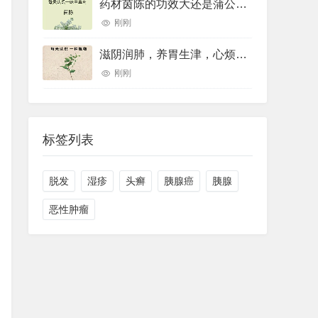
药材茵陈的功效大还是蒲公英的功效大(药材草果功效(药材草果功效与作用))
刚刚
滋阴润肺，养胃生津，心烦口罩，睡眠不好用的一个中药煮水喝就可以
刚刚
标签列表
脱发
湿疹
头癣
胰腺癌
胰腺
恶性肿瘤