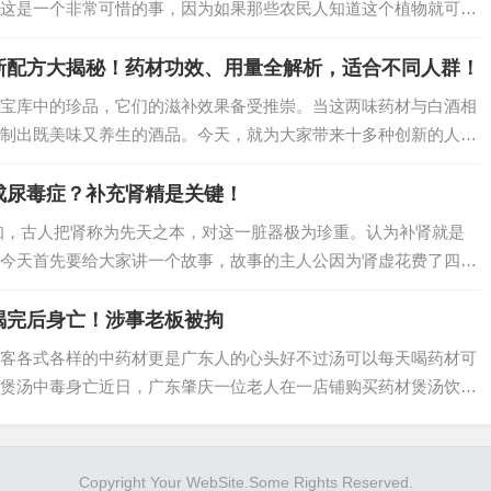
这是一个非常可惜的事，因为如果那些农民人知道这个植物就可以
.
新配方大揭秘！药材功效、用量全解析，适合不同人群！
宝库中的珍品，它们的滋补效果备受推崇。当这两味药材与白酒相
制出既美味又养生的酒品。今天，就为大家带来十多种创新的人参
.
成尿毒症？补充肾精是关键！
知，古人把肾称为先天之本，对这一脏器极为珍重。认为补肾就是
今天首先要给大家讲一个故事，故事的主人公因为肾虚花费了四年
.
喝完后身亡！涉事老板被拘
客各式各样的中药材更是广东人的心头好不过汤可以每天喝药材可
煲汤中毒身亡近日，广东肇庆一位老人在一店铺购买药材煲汤饮
...
Copyright Your WebSite.Some Rights Reserved.