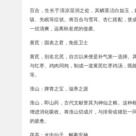
百合，生长于清凉湿润之处，其鳞茎洁白如玉，
咳、失眠等症状。将百合与雪耳、杏仁搭配，煲
一丝清爽，远离秋老虎的侵袭。
黄芪：固表之君，免疫卫士
黄芪，别名北芪，自古以来便是补气第一选择。
与红枣、鸡肉同炖，制成一道黄芪红枣鸡汤，既
等。
淮山：脾胃之宝，滋养之源
淮山，即山药，古代文献誉其为神仙之粮。这种
增进消化吸收。将淮山切成片，与排骨或猪肚一
的疲惫。
茯苓：水中仙子，解毒安神