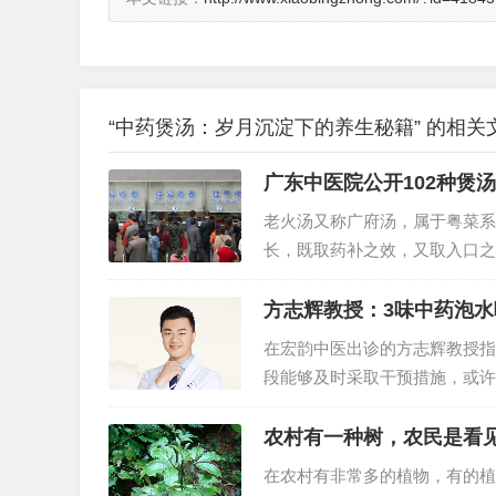
“中药煲汤：岁月沉淀下的养生秘籍” 的相关
广东中医院公开102种煲
老火汤又称广府汤，属于粤菜系
长，既取药补之效，又取入口之
不同口味、不同功效的汤来。被..
方志辉教授：3味中药泡
在宏韵中医出诊的方志辉教授指
段能够及时采取干预措施，或许
化，脾虚则运化功能失调，进而..
农村有一种树，农民是看
在农村有非常多的植物，有的植