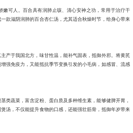
娇嫩可人。百合具有润肺止咳、清心安神之功，常用于治疗干
成一款滋阴润肺的百合杏仁汤，尤其适合秋燥时节，给身心带来
其主产于我国北方，味甘性温，能补气固表，抵御外邪。将黄芪
能增强免疫力，又能抵抗季节变换引发的小毛病，如感冒、流感
根茎类蔬菜，富含淀粉、蛋白质及多种维生素，能够健脾开胃，
同煲汤，不仅能提升食物的口感，还能强壮筋骨，抵御年岁带来