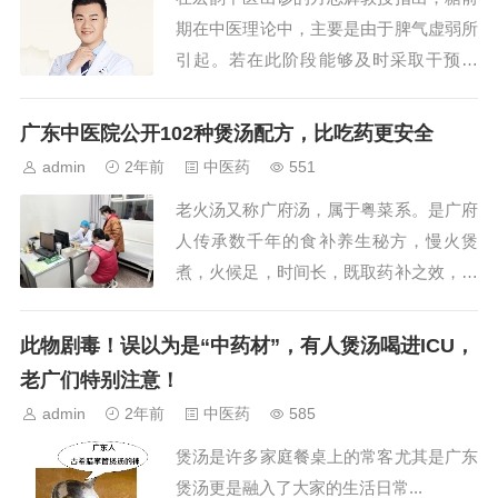
期在中医理论中，主要是由于脾气虚弱所
引起。若在此阶段能够及时采取干预措
施，或许能够避免进展为糖尿病，甚至实
现病情的逆转。中医认为，脾主运化，脾
广东中医院公开102种煲汤配方，比吃药更安全
虚则运化功能失调，进而...
admin
2年前
中医药
551
老火汤又称广府汤，属于粤菜系。是广府
人传承数千年的食补养生秘方，慢火煲
煮，火候足，时间长，既取药补之效，又
取入口之甘甜。老火汤种类繁多，可以用
各种汤料和烹调方法，烹制出各种不同口
此物剧毒！误以为是“中药材”，有人煲汤喝进ICU，
味、不同功效的汤来。被...
老广们特别注意！
admin
2年前
中医药
585
煲汤是许多家庭餐桌上的常客尤其是广东
煲汤更是融入了大家的生活日常...