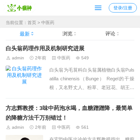
登录/注册
当前位置：
首页
>
中医药
浏览
评论
最新
白头翁药理作用及机制研究进展
admin
2年前
中医药
549
白头翁为毛茛科白头翁属植物白头翁Puls
atilla chinensis（Bunge） Regel的干燥
根，又名野丈人、粉草、老冠花、胡王使
者等，生于山野、荒坡及田野间，喜生向
阳处。白头翁属植物全世界...
方志辉教授：3味中药泡水喝，血糖蹭蹭降，最简单
的降糖方法千万别错过！
admin
2年前
中医药
561
在宏韵中医出诊的方志辉教授指出，糖前