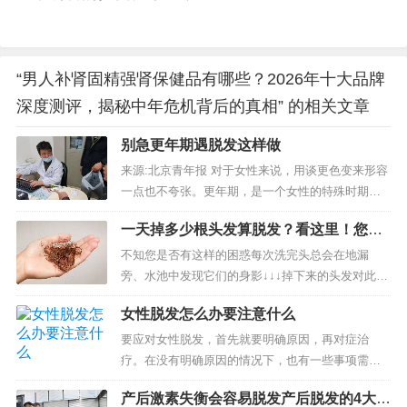
“男人补肾固精强肾保健品有哪些？2026年十大品牌
深度测评，揭秘中年危机背后的真相” 的相关文章
别急更年期遇脱发这样做
来源:北京青年报 对于女性来说，用谈更色变来形容
一点也不夸张。更年期，是一个女性的特殊时期，
急躁易怒，潮热、盗汗、面部发红，乳房胀痛，食
一天掉多少根头发算脱发？看这里！您中
欲不振，烦躁失眠……各种让人苦恼的症状都找上
招了吗……
了...
不知您是否有这样的困惑每次洗完头总会在地漏
旁、水池中发现它们的身影↓↓↓掉下来的头发对此，
也有网友提出了这样的疑惑说起脱发不少人都有这
女性脱发怎么办要注意什么
样的担忧要是秃了可咋办……国家卫生健康委员会
发布的脱发人群调查显示...
要应对女性脱发，首先就要明确原因，再对症治
疗。在没有明确原因的情况下，也有一些事项需要
注意。做好以下10点，有助缓解女性脱发： 1、避
产后激素失衡会容易脱发产后脱发的4大诱
免使用过紧的发卡或辫扎头发 过...