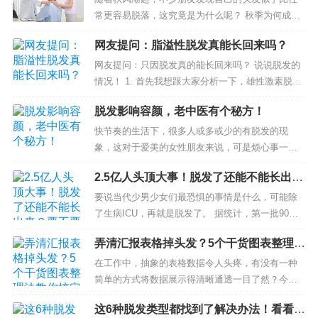
常更容易脱落，这究竟是为什么呢？ 秋季为何成为
脱发高发季？ 医生指出，秋季脱发增多，主要源于
网友提问：脂溢性脱发真能长回来吗？
多方面因素的共同作用： 首先，...
网友提问：只因脱发真的能长回来吗？ 说说脱发的
情况！ 1. 首先我想跟大家分析一下，雄性激素脱发
是分型的，临床上分为七个型。 - 第一型就是脱发
脱发影响容颜，老中医有个秘方！
增多，但看不到脱发部位...
快节奏的生活下，很多人或多或少的有脱发的现
象，这对于爱美的女性朋友来说，可是烦心事一
件。本来好好的一头乌黑秀发，凭什么就不停地脱
2.5亿人头顶大事！脱发了还能不能长出
落呢？这不仅严重影响形象，也影响心情呀！要
来？要不要植发？全是干货！
知...
要说当代少男少女们最恐惧的事情是什么，可能除
了生病ICU，再就是脱发了。 据统计，第一批90后
已经开始加入防脱大军了。 但先别急着慌，毕竟
弄清汇报表格掉头发？5个干货图表整理法
每...
教你搞定PPT！
在工作中，抽象的表格数据令人头疼，有没有一种
简单的方式将数据展示得清晰通透一目了然？今天
职场生活君教给你5直观地表示数据之间的关系的图
这6种脱发类型都找到了解决办法！看看有
表使用技巧，助你再也不会因为搞不定数据...