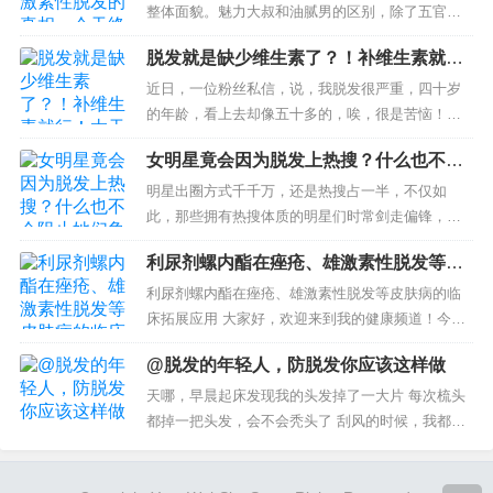
整体面貌。魅力大叔和油腻男的区别，除了五官、
身材、脾性，还有头发。随着年岁增长，发际线也
脱发就是缺少维生素了？！补维生素就
逐渐走高，有时不禁产生怀疑：是最近开光太聪明
行！太天真！专家为你解疑
了，甚至要聪明...
近日，一位粉丝私信，说，我脱发很严重，四十岁
的年龄，看上去却像五十多的，唉，很是苦恼！朋
友们说掉头发就是缺维生素了，补维生素就行。不
女明星竟会因为脱发上热搜？什么也不会
知掉头发需要补充哪几种维生素？补维生素会有效
阻止她们争奇斗艳的脚步
果吗？...
明星出圈方式千千万，还是热搜占一半，不仅如
此，那些拥有热搜体质的明星们时常剑走偏锋，带
着他们那些奇奇怪怪的热搜向我们走来了。 为什么
利尿剂螺内酯在痤疮、雄激素性脱发等皮
王一博总在机场带着滑板 网友们的...
肤病的临床拓展应用
利尿剂螺内酯在痤疮、雄激素性脱发等皮肤病的临
床拓展应用 大家好，欢迎来到我的健康频道！今
天，我要聊的是利尿剂螺内酯在痤疮、雄激素性脱
@脱发的年轻人，防脱发你应该这样做
发等皮肤病中的临床拓展应用。你可能会惊讶于这
个传统...
天哪，早晨起床发现我的头发掉了一大片 每次梳头
都掉一把头发，会不会秃头了 刮风的时候，我都感
觉头皮越来越凉 快节奏的生活，巨大的生活工作压
力，使得越来越多的人面临脱发...