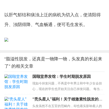
以肝气郁结和痰浊上泛的病机为切入点，使清阳得
升、浊阴得降、气血畅通，便可毛生发长。
“脂溢性脱发，还真是一物降一物，头发真的长起来
了” 的相关文章
国颐堂养发馆：学生时期脱发原因
现如今掉发问题，不再是中年男士和中年少女会担
心，现在的学生也开始关注自己掉发问题。 每当要
考试的时候，就像一场灾难来临，平时浑浑噩噩，
“秃头星人”福利！关于雄激素性脱发的真
临时...
相，今天终于整明白啦！
头发虽然不在五官的范畴内，却也着实影响着人的