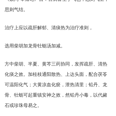
思则气结。
治疗上应以疏肝解郁、清痰热为治疗准则，
选用柴胡加龙骨牡蛎汤加减。
方中柴胡、半夏、黄芩三药协同，发挥疏肝、清热
化痰之效。加桂枝通阳散热、上达头面，配合茯苓
可温阳化气；大黄凉血化瘀，泄热清里；铅丹、龙
骨、牡蛎可起重镇安神之效，然铅丹小毒，以代赭
石或珍珠母易之。