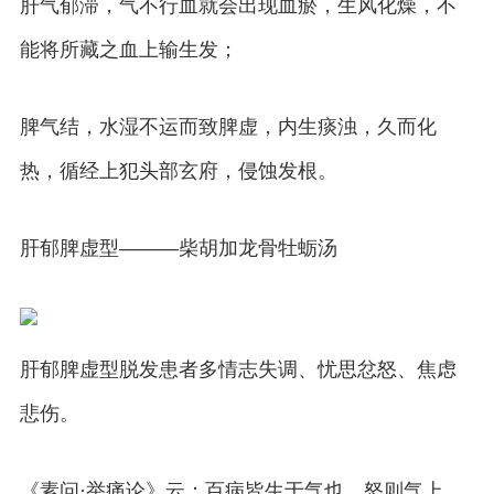
肝气郁滞，气不行血就会出现血瘀，生风化燥，不
能将所藏之血上输生发；
脾气结，水湿不运而致脾虚，内生痰浊，久而化
热，循经上犯头部玄府，侵蚀发根。
肝郁脾虚型———柴胡加龙骨牡蛎汤
肝郁脾虚型脱发患者多情志失调、忧思忿怒、焦虑
悲伤。
《素问·举痛论》云：百病皆生于气也，怒则气上，