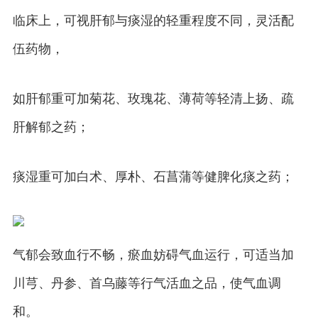
临床上，可视肝郁与痰湿的轻重程度不同，灵活配
伍药物，
如肝郁重可加菊花、玫瑰花、薄荷等轻清上扬、疏
肝解郁之药；
痰湿重可加白术、厚朴、石菖蒲等健脾化痰之药；
气郁会致血行不畅，瘀血妨碍气血运行，可适当加
川芎、丹参、首乌藤等行气活血之品，使气血调
和。