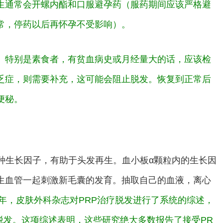
生通常会开螺内酯和口服避孕药（服药期间应该严格避
常，停药以后再怀孕不受影响）。
。特别是素食者，有贫血病史或月经量大的话，应该检
乏症，则需要补充，这可能会阻止脱发。恢复到正常后
便秘。
种生长因子，有助于头发再生。血小板α颗粒内的生长因
生血管一起刺激新毛囊的发育。抽取自己的血液，离心
19年，皮肤外科杂志对PRP治疗脱发进行了系统的综述，
疗脱发。这项综述表明，这些研究绝大多数报告了接受PR