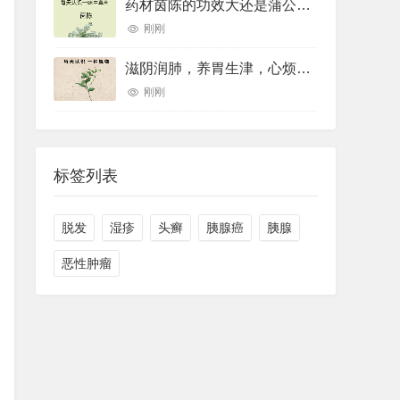
药材茵陈的功效大还是蒲公英的功效大(药材草果功效(药材草果功效与作用))
刚刚
滋阴润肺，养胃生津，心烦口罩，睡眠不好用的一个中药煮水喝就可以
刚刚
标签列表
脱发
湿疹
头癣
胰腺癌
胰腺
恶性肿瘤