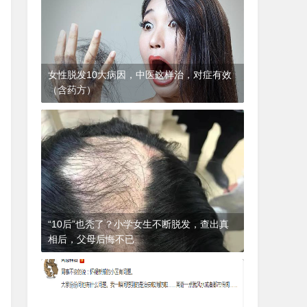
女性脱发10大病因，中医这样治，对症有效
（含药方）
1年前
(2024-12-06)
皮肤科
“10后”也秃了？小学女生不断脱发，查出真
相后，父母后悔不已
1年前
(2024-12-06)
皮肤科