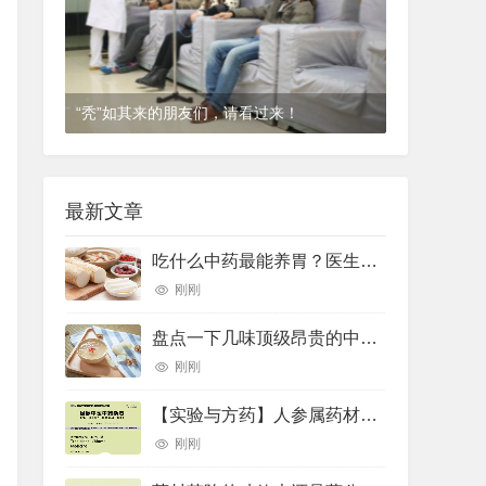
“秃”如其来的朋友们，请看过来！
1年前
(2024-12-06)
皮肤科
最新文章
吃什么中药最能养胃？医生推荐了10种——
刚刚
盘点一下几味顶级昂贵的中药材
刚刚
【实验与方药】人参属药材的差示扫描量热法鉴别研究
刚刚