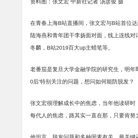
资料图：张文宏 中新社记者 汤彦俊 摄
在青春上海B站直播间，张文宏与B站首位达
陆海燕和青年团干李扬面对面，线上连线对
冬麟，B站2019百大up主蜡笔等。
老番茄是复旦大学金融学院的研究生，明年
0后’特别关注的问题，想问如何能防脱发？
张文宏很理解成长中的焦虑，当年他读研时
每代人的焦虑，路其实一直在那，只要肯努
他坦言，脱发问题和多种因素有关，最关键