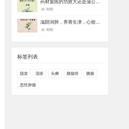
药材茵陈的功效大还是蒲公英的功效大(药材草果功效(药材草果功效与作用))
刚刚
滋阴润肺，养胃生津，心烦口罩，睡眠不好用的一个中药煮水喝就可以
刚刚
标签列表
脱发
湿疹
头癣
胰腺癌
胰腺
恶性肿瘤