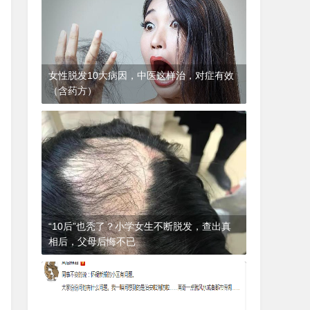
女性脱发10大病因，中医这样治，对症有效
（含药方）
1年前
(2024-12-06)
皮肤科
“10后”也秃了？小学女生不断脱发，查出真
相后，父母后悔不已
1年前
(2024-12-06)
皮肤科