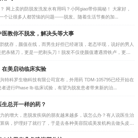
 网上卖的防脱发洗发水有用吗？小阿giao带你揭秘！ 大家好，
聊一个让很多人都苦恼的问题——脱发。随着生活节奏的加...
中医教你不脱发，解决头等大事
韵犹存，颜值在线，而男生好些已经谢顶，老态毕现，说好的男人
是把杀猪刀，更是一把剃头刀！脱发不仅使颜值遭遇滑铁卢，更会
，在美启动临床实验
特科罗生物科技有限公司宣布，外用药 TDM-105795已经开始在
患者进行Phase Ib 临床试验，有望为脱发患者带来新的治...
医生总开一样的药？
力的增大，患脱发疾病的朋友越来越多，该怎么办？有人说医生治
算病，护理好了就行了，于是去各种美容院或美发机构去做头皮护