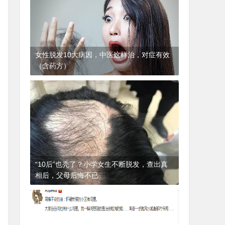
女性脱发10大病因，中医这样治，对症有效
（含药方）
1年前
(2024-12-06)
皮肤科
“10后”也秃了？小学女生不断脱发，查出真
相后，父母后悔不已
1年前
(2024-12-06)
皮肤科