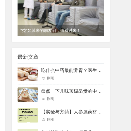
“秃”如其来的朋友们，请看过来！
1年前
(2024-12-06)
皮肤科
最新文章
吃什么中药最能养胃？医生推荐了10种——
刚刚
盘点一下几味顶级昂贵的中药材
刚刚
【实验与方药】人参属药材的差示扫描量热法鉴别研究
刚刚