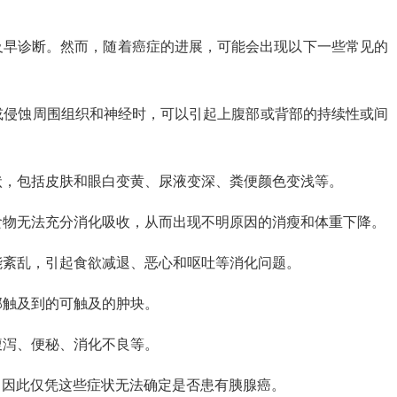
及早诊断。然而，随着癌症的进展，可能会出现以下一些常见的
迫或侵蚀周围组织和神经时，可以引起上腹部或背部的持续性或间
症状，包括皮肤和眼白变黄、尿液变深、粪便颜色变浅等。
致食物无法充分消化吸收，从而出现不明原因的消瘦和体重下降。
功能紊乱，引起食欲减退、恶心和呕吐等消化问题。
部触及到的可触及的肿块。
腹泻、便秘、消化不良等。
，因此仅凭这些症状无法确定是否患有胰腺癌。