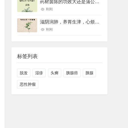
药材茵陈的功效大还是蒲公英的功效大(药材草果功效(药材草果功效与作用))
刚刚
滋阴润肺，养胃生津，心烦口罩，睡眠不好用的一个中药煮水喝就可以
刚刚
标签列表
脱发
湿疹
头癣
胰腺癌
胰腺
恶性肿瘤