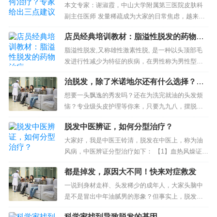
本文专家：谢淑霞，中山大学附属第三医院皮肤科
副主任医师 发量稀疏成为大家的日常焦虑，越来越
多人的感慨我的头发怎么越来越少了？对于爱美的
店员经典培训教材：脂溢性脱发的药物治
女性来说，脱发可能是影响变美的重要因素...
疗
脂溢性脱发,又称雄性激素性脱, 是一种以头顶部毛
发进行性减少为特征的疾病，在男性称为男性型秃
发，但也可以发生于女性,既往也称为脂溢性秃发或
治脱发，除了米诺地尔还有什么选择？一
早秃。脂溢性脱发一般于青春期出现，并随年龄增
文了解中药育发两大优势
大而逐渐...
想要一头飘逸的秀发吗？还在为洗完就油的头发烦
恼？专业级头皮护理等你来，只要九九八，摆脱大
油田就现在！ 听着美容美发店里传出的推销声音，
脱发中医辨证，如何分型治疗？
小丽简直哭笑不得，因为她早就习惯这种...
大家好，我是中医王铃清，脱发在中医上，称为油
风病，中医辨证分型治疗如下： 【1】血热风燥证：
经常表现为突然脱发成片，偶有头皮瘙痒，或伴头
都是掉发，原因大不同！快来对症救发
部烘热，心烦易怒，急躁不安等症状。...
一说到身材走样、头发稀少的成年人，大家头脑中
是不是冒出中年油腻男的形象？但事实上，脱发已
经如同秋风扫落叶般席卷中青年人的生活，甚至有
科学家找到导致脱发的基因