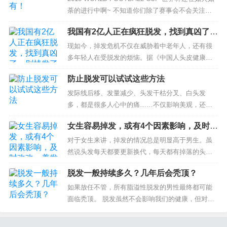
荼的进行中啊~ 不知道你们除了赛事会不会关注到
别的地方， 比...
我国有2亿人正在疯狂脱发，找到真凶了，
别植发了要改掉几种恶习
现如今，掉发危机​不仅在威胁着中老年人，还有很
多年轻人在受脱发的烦恼。据《中国人头皮健康白
皮书》调查的数据显示，我国2亿人正在疯狂脱发，
防止脱发可以试试这些方法
而养发植发的市场逐渐渗透到生活中。...
发际线后移、发量减少、头发干枯分叉、白头发
多，都是很多人心中的痛……不仅影响美观，还可
能是健康出现问题的信号。 为什么你的头发 越来越
女生容易掉发，或有4个因素影响，及时改
少 据研究，35岁以后，66%的...
改，养发不妨多吃它们
对于女生来讲，掉发的情况总是明显高于男生。虽
然说头发每天都要更新换代，每天都有掉落的头
发，当然每天也会长出新头发。但是如果平时掉发
脱发一般持续多久？几年后会秃顶？
特别明显，每次洗头都是一大把一大把的掉落，那
就要注意调养头皮...
如果放任不管，所有脂溢性脱发的男性最终都可能
面临秃顶。 脱发虽然不会影响我们的健康，但对于
在意形象的人来说，脱发却带来了一个恐慌：我还
有多少时间变秃？ 变成秃头的过...