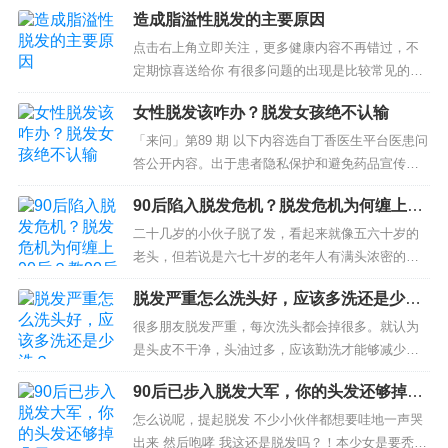
文末已标注文献来源及截图，为了方便大家阅读理
造成脂溢性脱发的主要原因
解，部分故事情节存在虚构成分，属于艺术加工，
意在科普健康...
点击右上角立即关注，更多健康内容不再错过，不
定期惊喜送给你 有很多问题的出现是比较常见的，
在这些上面大家也是要引起注意了，因为出现了脂
女性脱发该咋办？脱发女孩绝不认输
溢性脱发其伤害也是会有...
「来问」第89 期 以下内容选自丁香医生平台医患问
答公开内容。出于患者隐私保护和避免药品宣传，
以及文章表达的通顺流畅等方面的考虑，我们对内
90后陷入脱发危机？脱发危机为何缠上90
容和表达在原始内容基础上进行了非常细微的处
后？教90后8招养发大法？
理...
二十几岁的小伙子脱了发，看起来就像五六十岁的
老头，但若说是六七十岁的老年人有满头浓密的黑
发，那就是减龄利器，可以年轻二十岁！但现实
脱发严重怎么洗头好，应该多洗还是少
中，很...
洗？
很多朋友脱发严重，每次洗头都会掉很多。就认为
是头皮不干净，头油过多，应该勤洗才能够减少脱
发。那么脱发严重怎么洗头好，应该多洗还是少洗
90后已步入脱发大军，你的头发还够掉几
呢？...
天……
怎么说呢，提起脱发 不少小伙伴都想要哇地一声哭
出来 然后咆哮 我这还是脱发吗？！本少女是要秃