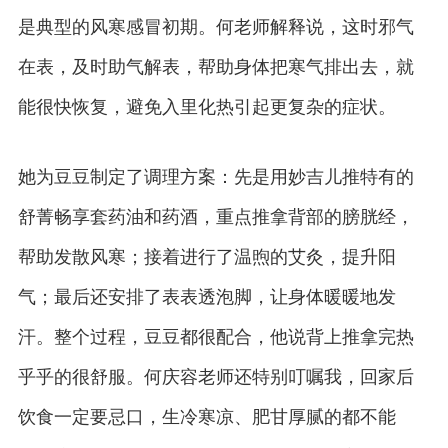
是典型的风寒感冒初期。何老师解释说，这时邪气
在表，及时助气解表，帮助身体把寒气排出去，就
能很快恢复，避免入里化热引起更复杂的症状。
她为豆豆制定了调理方案：先是用妙吉儿推特有的
舒菁畅享套药油和药酒，重点推拿背部的膀胱经，
帮助发散风寒；接着进行了温煦的艾灸，提升阳
气；最后还安排了表表透泡脚，让身体暖暖地发
汗。整个过程，豆豆都很配合，他说背上推拿完热
乎乎的很舒服。何庆容老师还特别叮嘱我，回家后
饮食一定要忌口，生冷寒凉、肥甘厚腻的都不能