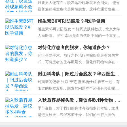
失！脱发用生姜擦有用吗？
只要男人还存在，脱发这种现象就不会消失。 也许
最普遍的毛发疾病是男性脱发。这种病通常发生在
三四十岁，但在青春期性成熟后也可能发生。这是
维生素B6可以防脱发？#医学健康
一种遗传性疾病，因此在某些家庭中的发病率更
高，有...
维生素b6可以防脱发？ 陈周皮肤科教授，北京大学
人民医院。 维生素b6是血液代谢中间的一个重要成
分，缺乏维生素b6会导致掉发，所以很多人认为补
对待化疗患者的脱发，你知道多少？
充维生素b6就可以防脱达到生发的...
化疗是除手术、放疗之外治疗肿瘤疾病最有效的方
式，可将患者的生存期延长，但化疗药物均存在一
定的不良反应，极易引起胃肠道、感染、脱发等不
封面科考队｜阳过后会脱发？华西医生：
良反应。尤其是脱发会影响患者外表的美观，导致
这是“长新冠”症状
情绪低落，逐渐...
封面新闻记者 张峥 宁芝 漫画杨仕成 春节一过，有
阳过的朋友发现，脱发的问题咋个还没有停止呢？
来自华西医院皮肤科门诊就诊情况：在大家基本都
入秋后容易掉头发，建议多吃4种食物，滋
感染新冠且阳康后的2023年1月，...
润头皮不干痒，精神度秋
季节变换，对于我们的身体有着很多的考验，尤其
是进入秋天，气候寒凉干燥，我们的五脏六腑仿佛
都在呐喊太干了。而秋燥在我们身体上的表现也很