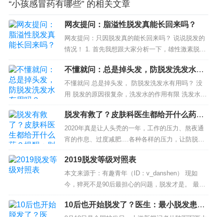
“小孩感冒药有哪些” 的相关文章
网友提问：脂溢性脱发真能长回来吗？
网友提问：只因脱发真的能长回来吗？ 说说脱发的
情况！ 1. 首先我想跟大家分析一下，雄性激素脱发
是分型的，临床上分为七个型。 - 第一型就是脱发
不懂就问：总是掉头发，防脱发洗发水有
增多，但看不到脱发部位...
用吗？
不懂就问 总是掉头发， 防脱发洗发水有用吗？ 没
用 脱发的原因很复杂，洗发水的作用有限 洗发水的
主要功能是清洁。内分泌、精神压力或遗传因素造
脱发有救了？皮肤科医生都给开什么药？
成的脱发，...
提醒：别自己瞎吃
2020年真是让人头秃的一年，工作的压力、熬夜通
宵的作息、过度减肥....各种各样的压力，让防脱洗
发水销量直线上升，90后也成为假发购买主力军。
2019脱发等级对照表
所以不管是整顶的假发，还是能让你看起来秀发浓
密...
本文来源于：有趣青年（ID：v_danshen） 现如
今，猝死不是90后最担心的问题，脱发才是。 最近
一份《拯救脱发趣味白皮书》的数据显示，购买植
10后也开始脱发了？医生：最小脱发患者
发、生发产品的消费者中，90...
只有7岁