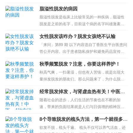
题，脱发现象发生的年龄越来越年轻化。而且年轻
脂溢性脱发的病因
人脱发还有一个现象，就是很多人脱发都是从头顶
开始，这又是怎...
脂溢性脱发是临床上比较常见的一种疾病，脂溢性
脱发是之前的名字，目前这个病的名字叫雄激素源
性脱发。主要表现为头顶部的头发逐渐脱落，头发
女性脱发该咋办？脱发女孩绝不认输
逐渐变细，变软，变少。 顾名思义，雄激素...
「来问」第89 期 以下内容选自丁香医生平台医患问
答公开内容。出于患者隐私保护和避免药品宣传，
以及文章表达的通顺流畅等方面的考虑，我们对内
秋季频繁脱发？注意，你要这样养护！
容和表达在原始内容基础上进行了非常细微的处
理...
秋高气爽，一扫暑湿，但也有人苦恼，就是出现大
量掉发脱发的朋友们。那么问题来了，为什么脱发
的人会悄然增多？我们又该如何预防呢？ 为何会出
经常脱发掉发，与肾虚血热有关！中医：4
现脱发？ autumn 中医认为...
种方法生发固发防脱发
随着社会的进步，人们生活的节奏也在不断的加
速，带来的负面结果就是人们与日俱增的精神压
力！再加上环境污染、饮食不节，导致脱发脱颖而
8个导致脱发的梳头方法，第一个就很多人
出，成为现代人最大烦恼！ 脱发的症状...
做！小心脱发越来越严重！
欲发不脱，梳头千遍。 梳头不仅可以养气活血，还