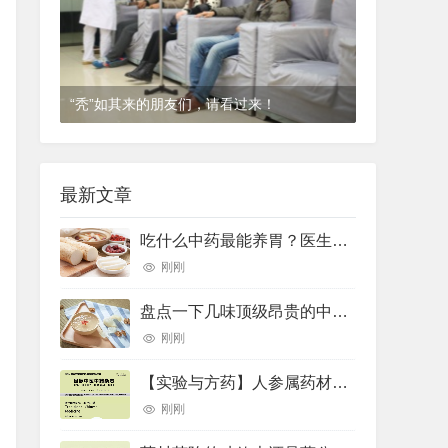
“秃”如其来的朋友们，请看过来！
1年前
(2024-12-06)
皮肤科
最新文章
吃什么中药最能养胃？医生推荐了10种——
刚刚
盘点一下几味顶级昂贵的中药材
刚刚
【实验与方药】人参属药材的差示扫描量热法鉴别研究
刚刚