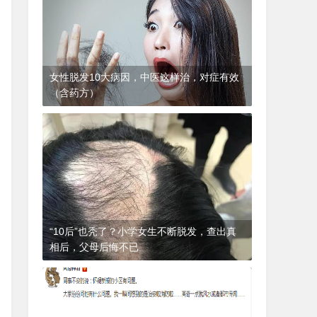
女性脱发10大病因，中医这样治，对症有效
（含药方）
1年前
(2024-12-06)
皮肤科
“10后”也秃了？小学女生不断脱发，查出真
相后，父母后悔不已
1年前
(2024-12-06)
皮肤科