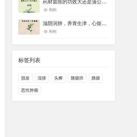
药材茵陈的功效大还是蒲公英的功效大(药材草果功效(药材草果功效与作用))
刚刚
滋阴润肺，养胃生津，心烦口罩，睡眠不好用的一个中药煮水喝就可以
刚刚
标签列表
脱发
湿疹
头癣
胰腺癌
胰腺
恶性肿瘤