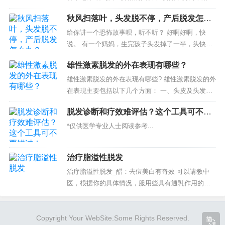
里，客厅地板上。 现代女性遇上头秃的问题后， 都
秋风扫落叶，头发脱不停，产后脱发怎么
感觉到迷...
办？
给你讲一个恐怖故事呗，听不听？ 好啊好啊，快
说。 有一个妈妈，生完孩子头发掉了一半，头快秃
了，恐怖吧？ (⊙o⊙)哇！真的很...
雄性激素脱发的外在表现有哪些？
雄性激素脱发的外在表现有哪些? 雄性激素脱发的外
在表现主要包括以下几个方面： 一、头皮及头发状
况 1. 油脂分泌过多：雄激素作用在皮脂腺，导致皮
脱发诊断和疗效难评估？这个工具可不要
脂分泌过多，...
错过！
*仅供医学专业人士阅读参考...
治疗脂溢性脱发
治疗脂溢性脱发_醋：去痘美白有奇效 可以请教中
医，根据你的具体情况，服用些具有通乳作用的药
物，如通草、王不留行等。季节性情感障碍通常随
着年龄的增长，病程的延长，抑郁的症状有逐渐加
Copyright Your WebSite.Some Rights Reserved.
重趋...