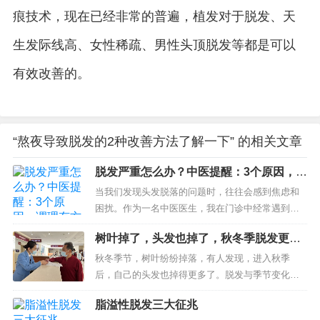
痕技术，现在已经非常的普遍，植发对于脱发、天
生发际线高、女性稀疏、男性头顶脱发等都是可以
有效改善的。
“熬夜导致脱发的2种改善方法了解一下” 的相关文章
脱发严重怎么办？中医提醒：3个原因，调
理有方
当我们发现头发脱落的问题时，往往会感到焦虑和
困扰。作为一名中医医生，我在门诊中经常遇到这
样的患者。今天，我想分享一个关于脱发的诊疗故
树叶掉了，头发也掉了，秋冬季脱发更严
事，希望能为您带来一些启示。 有一位患者，女
重吗？
性，三...
秋冬季节，树叶纷纷掉落，有人发现，进入秋季
后，自己的头发也掉得更多了。脱发与季节变化有
关系吗？秋冬天干气躁，如何减少脱发？ 脱发未见
脂溢性脱发三大征兆
特别明确的季节性 一个正常的毛囊周期，包括...