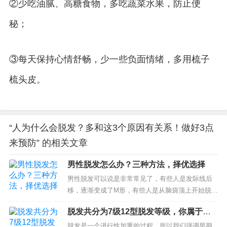
②少吃油腻、高糖食物，多吃蔬菜水果，防止便
秘；
③每天保持心情舒畅，少一些负面情绪，多用梳子
梳头皮。
“人为什么会脱发？多和这3个原因有关系！做好3点
来预防” 的相关文章
男性脱发怎么办？三种方法，择优选择
男性脱发可以说是非常常见了，有些人是发际线后
移，逐渐变成了M形，有些人是从脑袋顶上开始脱
发，慢慢向四周扩散，大家各有各的活法，头发也
脱发共分为7级12型脱发等级，你属于哪
各有各的掉法。怎么样解决这个问题呢？那么我就
一级？
给大家分享一下...
脱发是一个进行性加重的过程，所以我们强调早期