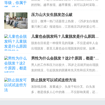
的控制。越早发现、越早重视，就可以及时采取措
施，避免脱发继续加重，但往往有很多人对自己脱
压力山大女生脱发怎么破
发的状况不甚了解，自然也就不知道怎么去治
疗。...
近日，微博一热门话题登上热搜，《25岁女白领发
量只剩三成》报道指出，江苏南京25岁的某公司白
领，因为遗传因素和长期压力大，竟然只剩30%的
儿童也会脱发吗？儿童脱发是什么原因导
发量。中山大学附属第六医院医学美容科施歌主任
致的？
则表示，...
脱发在目前是一种很常见的现象，不仅是成年人会
出现脱发，甚至儿童也会出现脱发的症状。如果儿
童出现了异常脱发的现象，一定要引起重视，一般
男性为什么会脱发？这2个原因，都是“嫌
儿童脱发的原因可能是因为一些基础疾病导致的，
犯”
如头癣或者是缺...
男人的工作和压力比较大，35岁之后就开始出现脱
发的情况，引起脱发的因素有先天性和后天性的，
做好生活中的护理延缓头发的脱落。 引起男性脱发
防止脱发可以试试这些方法
的...
发际线后移、发量减少、头发干枯分叉、白头发
多，都是很多人心中的痛……不仅影响美观，还可
能是健康出现问题的信号。 为什么你的头发 越来越
少 据研究，35岁以后，66%的...