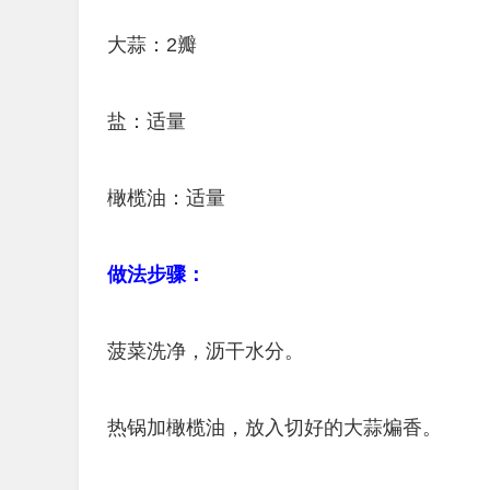
大蒜：2瓣
盐：适量
橄榄油：适量
做法步骤：
菠菜洗净，沥干水分。
热锅加橄榄油，放入切好的大蒜煸香。