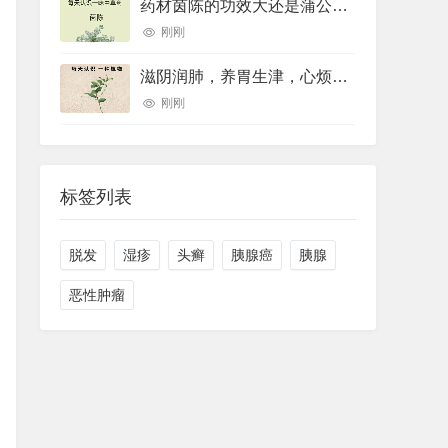
药材茵陈的功效大还是蒲公英的功效大(药材草果功效(药材草果功效与作用))
刚刚
滋阴润肺，养胃生津，心烦口罩，睡眠不好用的一个中药煮水喝就可以
刚刚
标签列表
脱发
湿疹
头癣
胰腺癌
胰腺
恶性肿瘤