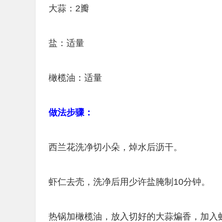
大蒜：2瓣
盐：适量
橄榄油：适量
做法步骤：
西兰花洗净切小朵，焯水后沥干。
虾仁去壳，洗净后用少许盐腌制10分钟。
热锅加橄榄油，放入切好的大蒜煸香，加入