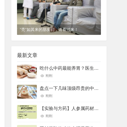
“秃”如其来的朋友们，请看过来！
1年前
(2024-12-06)
皮肤科
最新文章
吃什么中药最能养胃？医生推荐了10种——
刚刚
盘点一下几味顶级昂贵的中药材
刚刚
【实验与方药】人参属药材的差示扫描量热法鉴别研究
刚刚