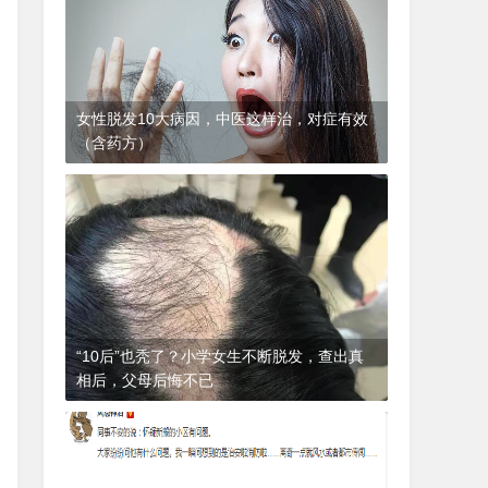
女性脱发10大病因，中医这样治，对症有效
（含药方）
1年前
(2024-12-06)
皮肤科
“10后”也秃了？小学女生不断脱发，查出真
相后，父母后悔不已
1年前
(2024-12-06)
皮肤科