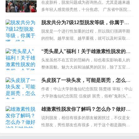
是脂溢性脱发。...
在皮肤科，脱发问题成为咨询热点。尤其是越来越
多年轻人感觉很秃然，十分焦虑。 广东省中医院皮
肤科主任医师闫玉红说，除了随着年龄增长，头发
脱发共分为7级12型脱发等级，你属于哪
由盛转衰，经历发长、发堕、发白这一系...
一级？
脱发是一个进行性加重的过程，所以我们强调早期
的控制。越早发现、越早重视，就可以及时采取措
施，避免脱发继续加重，但往往有很多人对自己脱
“秃头星人”福利！关于雄激素性脱发的真
发的状况不甚了解，自然也就不知道怎么去治
相，今天终于整明白啦！
疗。...
头发虽然不在五官的范畴内，却也着实影响着人的
整体面貌。魅力大叔和油腻男的区别，除了五官、
身材、脾性，还有头发。随着年岁增长，发际线也
头皮脱了一块头发，可能是斑秃，怎么
逐渐走高，有时不禁产生怀疑：是最近开光太聪明
办？
了，甚至要聪明...
作者：中山大学孙逸仙纪念医院 陈楚雄 审核：中山
大学孙逸仙纪念医院 伍俊妍 斑秃，俗称"鬼剃头"，
属中医学的油风范畴，斑秃是一种以突发呈片状...
雄激素性脱发你了解吗？怎么办？做好这3
点对你的帮助大
说到脱发，相信有很多的朋友被困扰过，不仅是女
性朋友，男性朋友也有很多，对于这个都是颜狗的
世界，脱发对个人的颜值影响真的很大，对于年轻