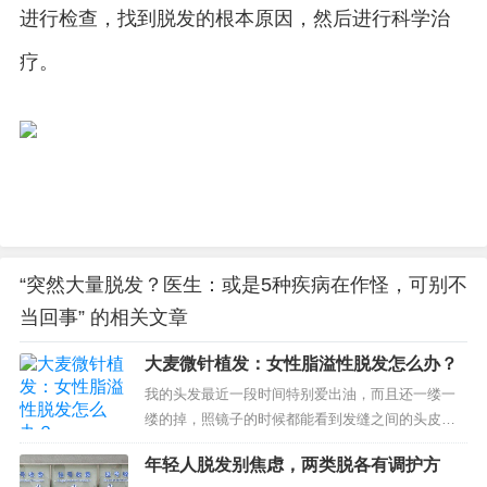
进行检查，找到脱发的根本原因，然后进行科学治
疗。
“突然大量脱发？医生：或是5种疾病在作怪，可别不
当回事” 的相关文章
大麦微针植发：女性脂溢性脱发怎么办？
我的头发最近一段时间特别爱出油，而且还一缕一
缕的掉，照镜子的时候都能看到发缝之间的头皮，
到底怎么了？这是一位女性脱发患者问到的毛发问
年轻人脱发别焦虑，两类脱各有调护方
题，后经过大麦微针植发专业的检测评估，诊断她