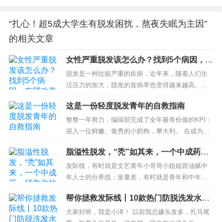
“扎心！超5成大学生有脱发困扰，熬夜失眠为主因”
的相关文章
女性严重脱发该怎么办？找到5个病因，有
望改善
脱发是一种比较严重的疾病，近年来，随着人们生
活压力的加大，脱发的发病率也变得越来越高。其
实，出现脱发的情况，女性朋友们是需要尤其的注
这是一份轻度脱发青年的自救指南
意的，很有可能是患上了某种疾病，所以是一...
整整一年努力，编辑部完成了全年最有价值的KPI：
迎入一位鲜嫩、俊秀的小奶狗，摩大利。 在成为团
宠的路上，少年脱发成了摩大...
脂溢性脱发，“秃”如其来，一个中成药，
拯救你的发际线！
发际线，有时就是文艺青年小哥哥小姐姐跟油腻中
年人士的分界线；发量差，有时就是青年和中年的
跨度线。头发很重要，重要到影响个人颜值，影响
帮你拯救发际线丨10款热门防脱洗发水横
到情志高低。 现在网上流行这样一段话：世界上最
评（内含敏感肌选购推荐）
痛苦...
大家好呀，我是小泽！ 以前我总嫌头发多，扎马尾