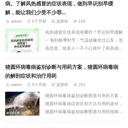
病。了解风热感冒的症状表现，做到早识别早缓
解，能让我们少受不少罪...
admin
5个月前
皮肤科
149
风热感冒症状表现有哪些？早识别早缓解
✅ 每到换季时节，气温就像坐过山车，忽
高忽低，很多人一不小心就中了风热感冒
的招。风热感冒是感受风热病邪所致的表
证，多发生在气候温暖的春季和炎热的...
猪圆环病毒病鉴别诊断与用药方案，猪圆环病毒病
的解剖症状和治疗用药
admin
5个月前
皮肤科
161
猪圆环病毒病鉴别诊断图谱与用药方案，
猪圆环病毒病症状区别方法与用药途径，
猪圆环病毒病鉴别诊断图谱与用药指南，
猪圆环病毒病临床症状，猪圆环病毒临床
表现，猪圆环病毒病的治疗方案，猪圆环