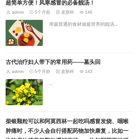
超简单方便！风寒感冒的必备靓汤！
病毒病的解...
admin
5个月前
皮肤科
146
用最普通的食材做最营养的靓汤...
古代治疗妇人带下的常用药——墓头回
admin
5个月前
皮肤科
143
...
柴银颗粒可以和阿莫西林一起吃吗感冒发烧、咽喉
肿痛时，不少人会自行搭配药物加快康复，比如一