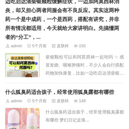
边吃启达清柴银颗粒缓解症状，一边加阿莫西林消
炎，却又担心两者同服会有不良反应。其实这两种
药一个是中成药，一个是西药，搭配有讲究，并非
所有情况都适用，今天就给大家讲明白。先搞懂两
者的“分工”，...
admin
5个月前
皮肤科
155
柴银颗粒可以和阿莫西林一起吃吗 ✨ 感
冒发烧、咽喉肿痛时，不少人会自行搭配
药物加快康复，比如一边吃启达清柴银颗
粒缓解症状，一边加阿莫西林消炎，却又
担心两者同服会有不良反应。其实这两
什么狐臭药适合孩子，经常使用狐臭露都有哪些
种...
admin
5个月前
皮肤科
148
什么狐臭药适合孩子，经常使用狐臭露都
有哪些 梦幻日记走珠...