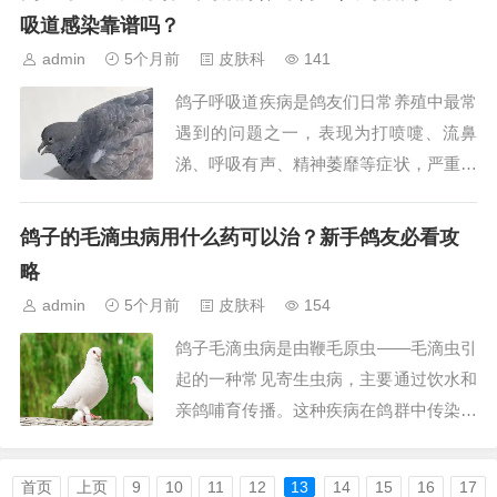
冒用...
吸道感染靠谱吗？
admin
5个月前
皮肤科
141
鸽子呼吸道疾病是鸽友们日常养殖中最常
遇到的问题之一，表现为打喷嚏、流鼻
涕、呼吸有声、精神萎靡等症状，严重时
会影响鸽子进食和飞行，甚至导致死亡。
不少鸽友图方便、省成本，习惯用家中常
鸽子的毛滴虫病用什么药可以治？新手鸽友必看攻
备的人用药给...
略
admin
5个月前
皮肤科
154
鸽子毛滴虫病是由鞭毛原虫——毛滴虫引
起的一种常见寄生虫病，主要通过饮水和
亲鸽哺育传播。这种疾病在鸽群中传染迅
速，尤其对幼鸽和体弱的鸽子威胁较大，
症状包括口腔黄斑、食欲不振、体重下降
首页
上页
9
10
11
12
13
14
15
16
17