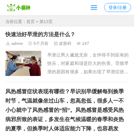
登录/注册
当前位置：
首页
> 第13页
快速治好早泄的方法是什么？
admin
5个月前
皮肤科
147
早泄让男人尴尬无奈，女伴得不到应有的
快乐，对家庭和谐是巨大的伤害。导致早
泄的原因有很多，如果出现了早泄症状，
一定要坚定信心，及时到正规医院检查，
找出自身的发病因素，积极地治疗原发
风热感冒症状表现有哪些？早识别早缓解每到换季
病，才能够把...
时节，气温就像坐过山车，忽高忽低，很多人一不
小心就中了风热感冒的“招”。风热感冒是感受风热
病邪所致的表证，多发生在气候温暖的春季和炎热
的夏季，但换季时人体适应能力下降，也容易发