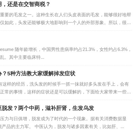
用，还是在交智商税？
重要的毛发之一。这种生长在人们头皮表面的毛发，能够很好地帮
仅如此，头发还能够极大地影响到一个人的外部形象。所以，很多
 Resume 随年龄增长，中国男性患病率约占21.3%，女性约占6.3%，
。其中主要临床特...
办？5种方法教大家缓解掉发症状
有这样的经历，洗头发的时候手一抓一抹就好多头发在手上，会有
正常的事情，这样的症状还是可以缓解的，下面给大家带来一些经
至脱发？两个中药，滋补肝肾，生发乌发
压力与日俱增，脱发成为了时代的一个现象。据有关消费数据显
防脱产品的主力军。 中医认为，脱发与诸多因素有关，比如肝、...