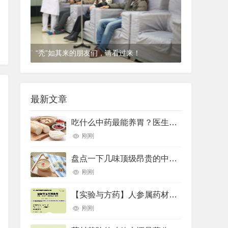
“秃”如其来的朋友们，请看过来！
1年前
(2024-12-06)
皮肤科
最新文章
吃什么中药最能养胃？医生推荐了10种——
刚刚
盘点一下几味顶级昂贵的中药材
刚刚
【实验与方药】人参属药材的差示扫描量热法鉴别研究
刚刚