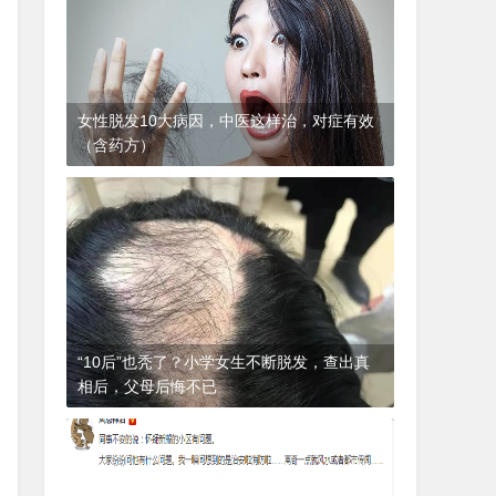
女性脱发10大病因，中医这样治，对症有效
（含药方）
1年前
(2024-12-06)
皮肤科
“10后”也秃了？小学女生不断脱发，查出真
相后，父母后悔不已
1年前
(2024-12-06)
皮肤科