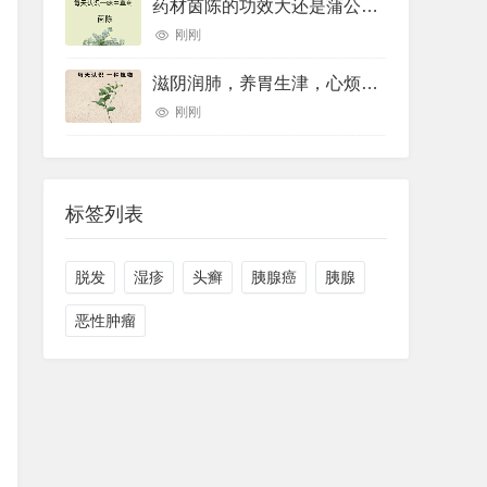
药材茵陈的功效大还是蒲公英的功效大(药材草果功效(药材草果功效与作用))
刚刚
滋阴润肺，养胃生津，心烦口罩，睡眠不好用的一个中药煮水喝就可以
刚刚
标签列表
脱发
湿疹
头癣
胰腺癌
胰腺
恶性肿瘤