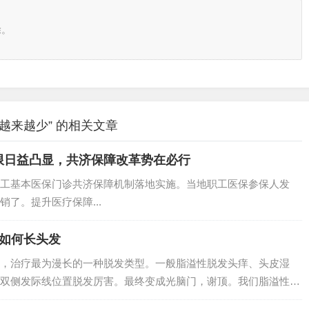
除。
越来越少” 的相关文章
限日益凸显，共济保障改革势在必行
工基本医保门诊共济保障机制落地实施。当地职工医保参保人发
了。提升医疗保障...
你如何长头发
，治疗最为漫长的一种脱发类型。一般脂溢性脱发头痒、头皮湿
双侧发际线位置脱发厉害。最终变成光脑门，谢顶。我们脂溢性脱