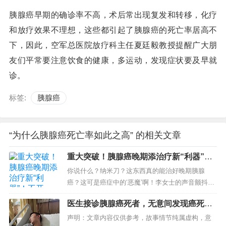
胰腺癌早期的确诊率不高，术后常出现复发和转移，化疗
和放疗效果不理想，这些都引起了胰腺癌的死亡率居高不
下，因此，空军总医院放疗科主任夏廷毅教授提醒广大朋
友们平常要注意饮食的健康，多运动，发现症状要及早就
诊。
标签:
胰腺癌
“为什么胰腺癌死亡率如此之高” 的相关文章
重大突破！胰腺癌晚期添治疗新“利器”！
不开刀，无痛苦、恢复快
你说什么？纳米刀？这东西真的能治好晚期胰腺
癌？这可是癌症中的‘恶魔’啊！李女士的声音颤抖
着，眼中满是绝望和期盼。她握着丈夫的手，紧紧
医生接诊胰腺癌死者，无意间发现癌死规
地，仿佛要将所有的希望都寄托在这只粗糙的手掌
律，他们通常有这3大爱好
上。她的丈夫，王先生，被...
声明：文章内容仅供参考，故事情节纯属虚构，意