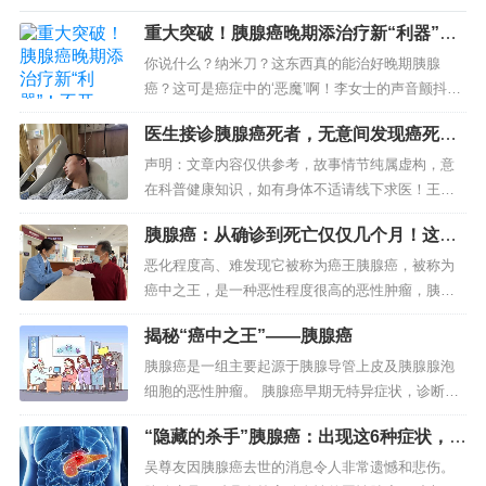
重大突破！胰腺癌晚期添治疗新“利器”！
不开刀，无痛苦、恢复快
你说什么？纳米刀？这东西真的能治好晚期胰腺
癌？这可是癌症中的‘恶魔’啊！李女士的声音颤抖
着，眼中满是绝望和期盼。她握着丈夫的手，紧紧
医生接诊胰腺癌死者，无意间发现癌死规
地，仿佛要将所有的希望都寄托在这只粗糙的手掌
律，他们通常有这3大爱好
上。她的丈夫，王先生，被...
声明：文章内容仅供参考，故事情节纯属虚构，意
在科普健康知识，如有身体不适请线下求医！王医
生站在窗前，凝视着远方的夕阳。他的办公室里堆
胰腺癌：从确诊到死亡仅仅几个月！这些
满了厚厚的病历档案，每一份都记录着一个生命的
症状可能是胰腺在求救→
最后旅程。作为一名资深的...
恶化程度高、难发现它被称为癌王胰腺癌，被称为
癌中之王，是一种恶性程度很高的恶性肿瘤，胰腺
癌的发病率在全世界呈逐年上升的趋势。由于胰腺
揭秘“癌中之王”——胰腺癌
所处的位置特殊，很多患者早期症状不典型，等到
出现疼痛等症状，确诊时已...
胰腺癌是一组主要起源于胰腺导管上皮及胰腺腺泡
细胞的恶性肿瘤。 胰腺癌早期无特异症状，诊断相
当困难，且病情进展迅速、放化疗有效率低、死亡
“隐藏的杀手”胰腺癌：出现这6种症状，你
率高，素有癌中之王之称，总体5年生存...
的胰腺可能有问题了！
吴尊友因胰腺癌去世的消息令人非常遗憾和悲伤。