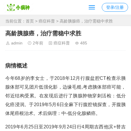
登录/注册
当前位置：
首页
>
癌症科普
> 高龄胰腺癌，治疗需稳中求胜
高龄胰腺癌，治疗需稳中求胜
admin
2年前
癌症科普
485
病情概述
今年68岁的李女士，于2018年12月行腹盆腔CT检查示胰
腺体部可见团片低强化影，边缘毛糙,考虑胰体部癌可能，
邻近结构受累。在发现后进行了胰腺肿物穿刺活检：低分
化癌浸润。于2019年5月6日全麻下行腹腔镜探查，开腹胰
体尾癌根治术。术后病理：中-低分化腺鳞癌。
2019年6月25日至2019年9月24日行4周期吉西他滨+替吉