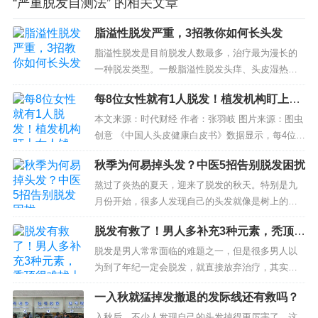
“严重脱发自测法” 的相关文章
脂溢性脱发严重，3招教你如何长头发
脂溢性脱发是目前脱发人数最多，治疗最为漫长的
一种脱发类型。一般脂溢性脱发头痒、头皮湿热、
油多汗多、头顶或者头前部双侧发际线位置脱发厉
每8位女性就有1人脱发！植发机构盯上女
害。最终变成光脑门，谢顶。我们脂溢性脱发有日
人钱包，保卫发际线一次需3万
常洗护的原因、...
本文来源：时代财经 作者：张羽岐 图片来源：图虫
创意 《中国人头皮健康白皮书》数据显示，每4位男
性中有一人正在脱发，每8位女性中亦有一人被脱发
秋季为何易掉头发？中医5招告别脱发困扰
困扰。30岁前脱发的比例高达84...
熬过了炎热的夏天，迎来了脱发的秋天。特别是九
月份开始，很多人发现自己的头发就像是树上的落
叶，掉的哪哪儿都是。床上、枕头上、地上、毛巾
脱发有救了！男人多补充3种元素，秃顶很
上，唯独不在自己的头上。 为什么秋天更容易掉头
难找上你
发？...
脱发是男人常常面临的难题之一，但是很多男人以
为到了年纪一定会脱发，就直接放弃治疗，其实很
多时候，脱发不一定只是自然的生理现象，还可能
一入秋就猛掉发撤退的发际线还有救吗？
有其他的原因。...
入秋后，不少人发现自己的头发掉得更厉害了，这