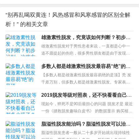
“别再乱喝双黄连！风热感冒和风寒感冒的区别全解
析！” 的相关文章
雄激素性脱发，究竟该如何判断？初步识
别，这些方法不妨自测一下
雄激素性脱发对于男性患者来说，一直都是心中一
道不愿提起的伤疤，很多男性朋友都是由于发现得
太晚，最终在脱发的路上越走越远，落得个戴假发
多数人都是雄激素性脱发最容易“绝”的是
的结果。 正是出于对雄激素性脱发的认识不深，才
顶
造成...
【多数人都是雄激素性脱发最容易绝的是顶】秃 发
千差万别，但多数人都是雄激素性脱发。专家表
示，雄激素性脱发又称脂溢性脱发，是最常见的脱
2019脱发等级对照表，还不快看看自己都
发类型，男性和女性均可能发生，但男性更多见。
多少级了？
雄激素在5α-...
现如今，猝死不是90后最担心的问题 脱发才是 最近
一份《拯救脱发趣味白皮书》 的数据显示 购买植
发、生发产品...
脂溢性脱发能治吗？脂溢性脱发可以治好
吗
脂溢性脱发患者一般从二十多岁开始就出现持续性