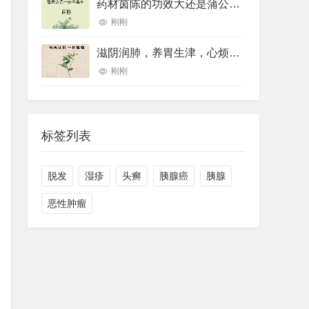
药材茵陈的功效大还是蒲公英的功效大(药材草果功效(药材草果功效与作用))
刚刚
滋阴润肺，养胃生津，心烦口罩，睡眠不好用的一个中药煮水喝就可以
刚刚
标签列表
脱发
湿疹
头癣
胰腺癌
胰腺
恶性肿瘤