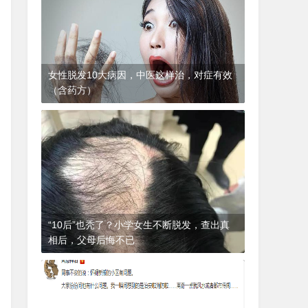
女性脱发10大病因，中医这样治，对症有效
（含药方）
1年前
(2024-12-06)
皮肤科
“10后”也秃了？小学女生不断脱发，查出真
相后，父母后悔不已
1年前
(2024-12-06)
皮肤科