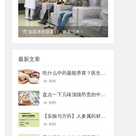
“秃”如其来的朋友们，请看过来！
1年前
(2024-12-06)
皮肤科
最新文章
吃什么中药最能养胃？医生推荐了10种——
刚刚
盘点一下几味顶级昂贵的中药材
刚刚
【实验与方药】人参属药材的差示扫描量热法鉴别研究
刚刚