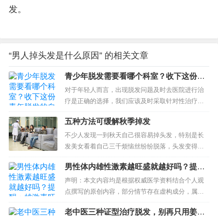
发。
“男人掉头发是什么原因” 的相关文章
青少年脱发需要看哪个科室？收下这份青
年脱发的自救指南
对于年轻人而言，出现脱发问题及时去医院进行治
疗是正确的选择，我们应该及时采取针对性治疗才
能避免脱发加剧，但也有很多人并不了解脱发属于
五种方法可缓解秋季掉发
哪一个诊室，在这里我们就来为大家解答青少年脱
发要看哪一科才...
不少人发现一到秋天自己很容易掉头发，特别是长
发美女看着自己三千烦恼丝纷纷脱落，头发变得稀
疏，很是忧愁。这是什么原因呢？对此，江苏省中
男性体内雄性激素越旺盛就越好吗？提
西医结合医院皮肤科主任中医师陶迪生来为大家说
醒：雄激素旺盛或导致脱发
一说。...
声明：本文内容均是根据权威医学资料结合个人观
点撰写的原创内容，部分情节存在虚构成分，属于
艺术加工。喜欢点一下关注，方便您随时查阅一系
老中医三种证型治疗脱发，别再只用姜水
列优质健康文章。 张先生最近很苦恼，明明自己才