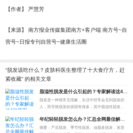
【作者】 严慧芳
【来源】 南方报业传媒集团南方+客户端 南方号~自
营号~日报专刊自营号~健康生活圈
“脱发该吃什么？皮肤科医生整理了十大食疗方，赶
紧收藏” 的相关文章
脂溢性脱发是什么引起的？专家解读这4种
原因
脱发是一种很常见现象，生活中经常会见到脱发的
人，而导致脱发的原因有很多，其中脂溢性脱发是
常见原因。可能很多人疑惑，自己并没有皮肤异常
年纪轻轻脱发怎么办？汇总全网最佳解决
症状，怎么会患上脂溢性脱发？其实脂溢性脱发的
方案，直接对症选择即可
原因很常见，特...
摘要：产后脱发、季节性脱发、油脂多脱发，发质