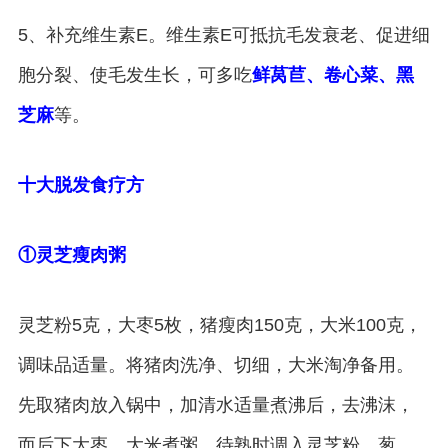
5、补充维生素E。维生素E可抵抗毛发衰老、促进细
胞分裂、使毛发生长，可多吃
鲜莴苣、卷心菜、黑
芝麻
等。
十大脱发食疗方
①灵芝瘦肉粥
灵芝粉5克，大枣5枚，猪瘦肉150克，大米100克，
调味品适量。将猪肉洗净、切细，大米淘净备用。
先取猪肉放入锅中，加清水适量煮沸后，去沸沫，
而后下大枣、大米煮粥，待熟时调入灵芝粉、葱