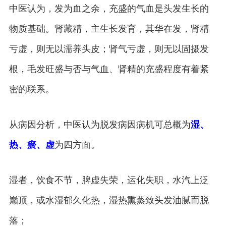
中医认为，发为血之余，充盛的气血是头发生长的
物质基础。肾藏精，主生长发育，其华在发，肾精
亏虚，则无以濡养头皮；肾气亏虚，则无以固摄发
根，毛发旺盛与否与气血、肾精的充盛程度有着紧
密的联系。
从病因分析，中医认为脱发病因病机可总概为
湿、
热、瘀、虚
为四方面。
湿者，饮食不节，脾虚失荣，运化失职，水汽上泛
巅顶，或水湿郁久化热，湿热熏蒸致头发油腻而脱
落；