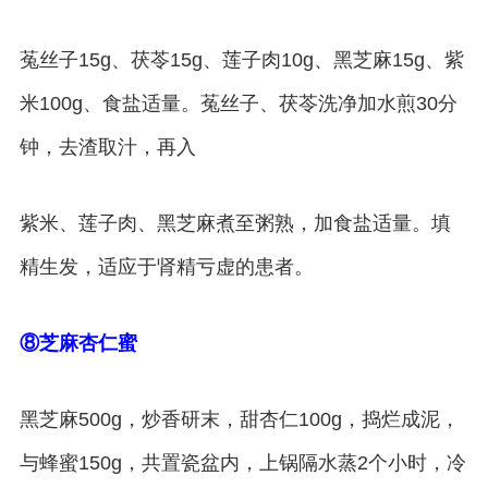
菟丝子15g、茯苓15g、莲子肉10g、黑芝麻15g、紫
米100g、食盐适量。菟丝子、茯苓洗净加水煎30分
钟，去渣取汁，再入
紫米、莲子肉、黑芝麻煮至粥熟，加食盐适量。填
精生发，适应于肾精亏虚的患者。
⑧芝麻杏仁蜜
黑芝麻500g，炒香研末，甜杏仁100g，捣烂成泥，
与蜂蜜150g，共置瓷盆内，上锅隔水蒸2个小时，冷