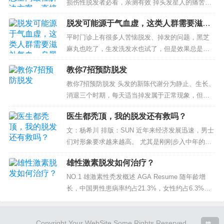
损伤性脱发者必看，亲测有效 掉头发星人的痛苦说
出来全是泪~ 一梳头就掉一大把，真的是一大把
脱发可能源于气血虚，这类人群需要滋补
呀！ 原来的一头乌黑、亮丽、厚实...
气血，乌黑头发
平时门诊上有很多人苦恼脱发、掉发的问题，黑芝
麻丸也吃了，生发洗发水也试了，但是效果总是不
尽人意。其实治病求本，我们要找到脱发的根本性
教你7招预防脱发
原因才能解决问题。 中医认为，发为血之余...
教你7招预防脱发 头发的新陈代谢分为静止、生长、
消退三个时期，每天适当掉发属于正常现象，但大
量脱发则是异常情况了，那么日常生活中如何预防
医生都秃顶，我的脱发还有救吗？
脱发? (一)不用尼龙梳子和头刷...
文：杨希川 排版：SUN 近年来经济发展迅速，男士
们对形象要求越来越高。 尤其是刚刚步入中年的
成...
雄性激素脱发如何治疗？
NO.1 雄激素性秃发概述 AGA Resume 随年龄增
长，中国男性患病率约占21.3%，女性约占6.3%，
主要病因有遗传、雄激素水平紊乱。其中主要临床
特...
Copyright Your WebSite.Some Rights Reserved.