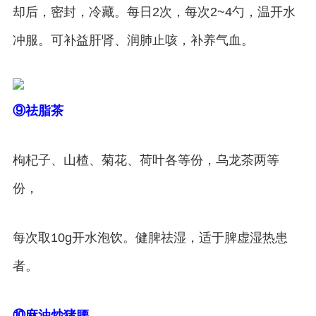
却后，密封，冷藏。每日2次，每次2~4勺，温开水
冲服。可补益肝肾、润肺止咳，补养气血。
⑨祛脂茶
枸杞子、山楂、菊花、荷叶各等份，乌龙茶两等
份，
每次取10g开水泡饮。健脾祛湿，适于脾虚湿热患
者。
⑩麻油炒猪腰