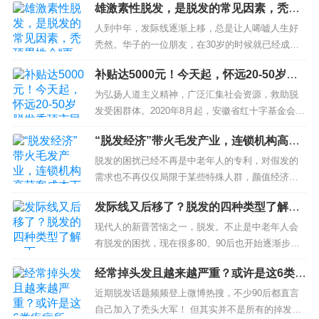
雄激素性脱发，是脱发的常见因素，秃顶
男...
男性会“更男人”吗？
人到中年，发际线逐渐上移，总是让人唏嘘人生好
秃然。华子的一位朋友，在30岁的时候就已经成了
地中海。不过他说，在网上看到脱发的原因主要是
补贴达5000元！今天起，怀远20-50岁脱
雄激素性脱发，秃顶肯定说明他的雄激素更多，能
发秃顶市民这笔钱省了…
力更强。...
为弘扬人道主义精神，广泛汇集社会资源，救助脱
发受困群体。2020年8月起，安徽省红十字基金会与
爱心单位共同发起建立安徽青年脱发援助基金，以
“脱发经济”带火毛发产业，连锁机构高获
此让更多的脱发患者提供救助，找回生活自信。...
客成本下持续扩张
脱发的困扰已经不再是中老年人的专利，对假发的
需求也不再仅仅局限于某些特殊人群，颜值经济风
潮下，毛发产业正在崛起。 国家卫健委发布的数据
发际线又后移了？脱发的四种类型了解一
显示，中国已有超过2.5亿人正饱受脱发的困扰。
下
复...
现代人的新晋苦恼之一，脱发。不止是中老年人会
有脱发的困扰，现在很多80、90后也开始逐渐步入
了脱发的行列。 很多人自嘲，以前总是想着选什么
经常掉头发且越来越严重？或许是这6类疾
样的洗发水，现在想...
病所致，需重视
近期脱发话题频频登上微博热搜，不少90后都直言
自己加入了秃头大军！ 但其实并不是所有的掉发都