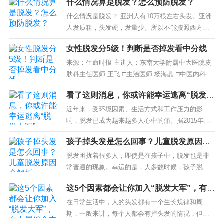
什么情况算是脱发？怎么预防脱发？
什么情况是脱发？ 亚洲人有10万根左右头发。亚洲
人发质粗，头发硬，发量少。所以不能按照西方的
标准，掉100根才算脱发。亚洲人正常脱发为每日...
女性脱发分5级！判断是否掉发看中分线
来源：生命时报 主讲人：东南大学附属中大医院皮
肤科主任医师 王飞 □主治医师 杨海晶 □中医内科主
治医师 侯茜 有些女性被掉头发的问题所困扰。无论
看了这则消息，你或许能幸运逃离“脱发大
洗头还是梳头，当掉落的头发一...
军”
近年来，受环境因素、生活方式和工作压力的影
响，脱发已成为越来越多人心中的痛。据2015年公
布的《中国脱发人群调查》数据显示，我国约有两
孩子掉头发是怎么回事？儿童脱发原因全
亿人患有脱发，其中男性脱发人数约为1.3亿，且发
解析
病率每年...
脱发困扰着很多人，即使是在孩子中，脱发也是非
常普遍的现象。幸运的是，大多数时候，孩子脱发
只是暂时的，之后还会长回来。但有时候脱发也可
这5个因素都会让你加入“脱发大军”，有人
能是某些疾病的征兆。 儿童脱发的常见原因...
居然全中了！
在日常生活中，人的头发都有一个生长规律和周
期，一般来讲，每个人都会有掉头发的情况，但正