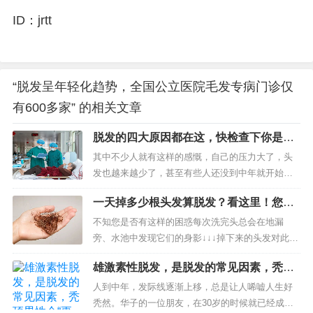
ID：jrtt
“脱发呈年轻化趋势，全国公立医院毛发专病门诊仅
有600多家” 的相关文章
脱发的四大原因都在这，快检查下你是否
中招
其中不少人就有这样的感慨，自己的压力大了，头
发也越来越少了，甚至有些人还没到中年就开始脱
发了，九零后都开始在担忧自己的发际线，对于脱
一天掉多少根头发算脱发？看这里！您中
发我们必须引起重视了。可为什么很多人到了中年
招了吗……
都会脱发呢？...
不知您是否有这样的困惑每次洗完头总会在地漏
旁、水池中发现它们的身影↓↓↓掉下来的头发对此，
也有网友提出了这样的疑惑说起脱发不少人都有这
雄激素性脱发，是脱发的常见因素，秃顶
样的担忧要是秃了可咋办……国家卫生健康委员会
男性会“更男人”吗？
发布的脱发人群调查显示...
人到中年，发际线逐渐上移，总是让人唏嘘人生好
秃然。华子的一位朋友，在30岁的时候就已经成了