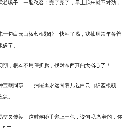
揉着嗓子，一脸愁容：完了完了，早上起来就不对劲，
来一包白云山板蓝根颗粒：快冲了喝，我抽屉常年备着
服多了。
初期，根本不用瞎折腾，找对东西真的太省心了！
种宝藏同事——抽屉里永远囤着几包白云山板蓝根颗
应急。
易交叉传染。这时候随手递上一包，说句‘我备着的，你