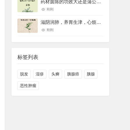
药材茵陈的功效大还是蒲公英的功效大(药材草果功效(药材草果功效与作用))
刚刚
滋阴润肺，养胃生津，心烦口罩，睡眠不好用的一个中药煮水喝就可以
刚刚
标签列表
脱发
湿疹
头癣
胰腺癌
胰腺
恶性肿瘤