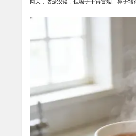
两天，话是没错，但嗓子干得冒烟、鼻子堵