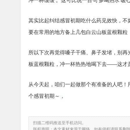
冲一杯缓缓’。这可比说一百句‘多喝热水’暖
其实比起纠结感冒初期吃什么药见效快，不
要在常用的地方备上几包白云山板蓝根颗粒
所以下次再觉得嗓子干痛、鼻子发堵，别再
板蓝根颗粒，冲一杯热热地喝下去——这才
从今天起，咱们一起做那个有准备的人吧！
个感冒初期～
，
扫描二维码推送至手机访问。
版权声明：本文素材来源于网络，如有侵权请联系删