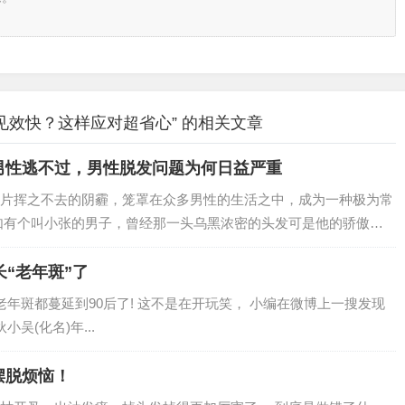
见效快？这样应对超省心” 的相关文章
男性逃不过，男性脱发问题为何日益严重
片挥之不去的阴霾，笼罩在众多男性的生活之中，成为一种极为常
如有个叫小张的男子，曾经那一头乌黑浓密的头发可是他的骄傲资
长“老年斑”了
老年斑都蔓延到90后了! 这不是在开玩笑， 小编在微博上一搜发现
吴(化名)年...
摆脱烦恼！