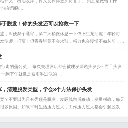
枯开叉，出油发痒，掉头发掉得更加厉害了。 到底是做错了什
法能预防...
等于脱发！你的头发还可以抢救一下
盛，即便熬个通宵，第二天稍微休息一下依旧生龙活虎！年轻时，
发型师：打薄！但青春毕竟不会永驻，精力也会慢慢不如从前，
发
成行走的蒲公英， 每次去理发店都会被理发师说头发少~ 而且头发
一到下午就像是被雨淋过似的，...
军，清楚脱发类型，学会3个方法保护头发
宽？不要以为只有秃顶是脱发，发际线向后移动，发量稀疏，每天
很多原因。如果平时生活压力过大，工作压力过大都会引起脱发的