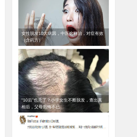
女性脱发10大病因，中医这样治，对症有效
（含药方）
1年前
(2024-12-06)
皮肤科
“10后”也秃了？小学女生不断脱发，查出真
相后，父母后悔不已
1年前
(2024-12-06)
皮肤科