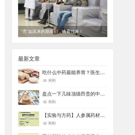
“秃”如其来的朋友们，请看过来！
1年前
(2024-12-06)
皮肤科
最新文章
吃什么中药最能养胃？医生推荐了10种——
刚刚
盘点一下几味顶级昂贵的中药材
刚刚
【实验与方药】人参属药材的差示扫描量热法鉴别研究
刚刚